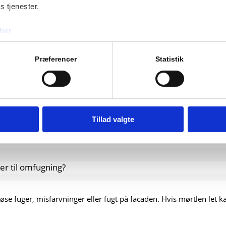
s tjenester.
her
Præferencer
Statistik
og varmetab. Når fugerne bliver slidte eller revnede, mister de 
Tillad valgte
ærkt og holder i mange år fremover.
r til omfugning?
se fuger, misfarvninger eller fugt på facaden. Hvis mørtlen let ka