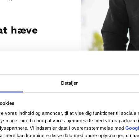
 at hæve
re holdbart murværk. Hos
og står klar til at hjælpe
rk. Udfyld enten vores
Detaljer
ia e-mail
ookies
se vores indhold og annoncer, til at vise dig funktioner til sociale
oplysninger om din brug af vores hjemmeside med vores partnere i
lysepartnere. Vi indsamler data i overensstemmelse med
Googl
partnere kan kombinere disse data med andre oplysninger, du har