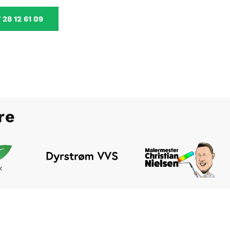
28 12 61 09
re