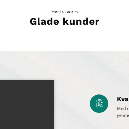
Hør fra vores
Glade kunder
Kva
Med ma
gennem