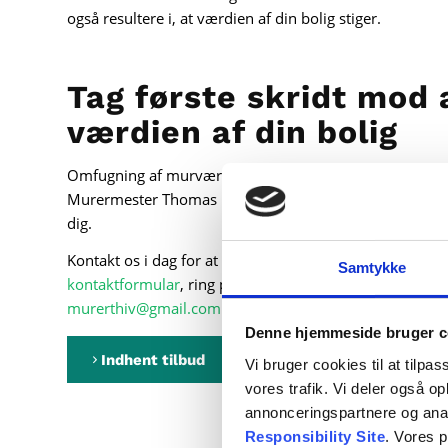
også resultere i, at værdien af din bolig stiger.
Tag første skridt mod
værdien af din bolig
Omfugning af murværk er nøglen til et flottere og me
Murermester Thomas Iversen er vi eksperter på området 
dig.
Kontakt os i dag for at give nyt liv til din boligs murvæ
Samtykke
kontaktformular
, ring på
28 12 61 09
eller kontakt os v
murerthiv@gmail.com
.
Denne hjemmeside bruger c
Indhent tilbud
28 12 61 09
Vi bruger cookies til at tilpas
vores trafik. Vi deler også 
annonceringspartnere og ana
Responsibility Site
. Vores 