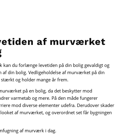
vetiden af murværket
g
kan du forlænge levetiden på din bolig gevaldigt og
af din bolig. Vedligeholdelse af murværket på din
er stærkt og holder mange år frem.
f murværket på en bolig, da det beskytter mod
indrer varmetab og mere. På den måde fungerer
rriere mod diverse elementer udefra. Derudover skader
er looket af murværket, og overordnet set får bygningen
omfugning af murværk i dag.