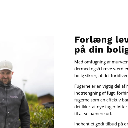
Forlæng le
på din boli
Med omfugning af murværk 
dermed også hæve værdien 
bolig sikrer, at det forbliv
Fugerne er en vigtig del a
indtrængning af fugt, forh
fugerne som en effektiv ba
det ikke, at nye fuger løft
til at se pænere ud.
Indhent et godt tilbud på 