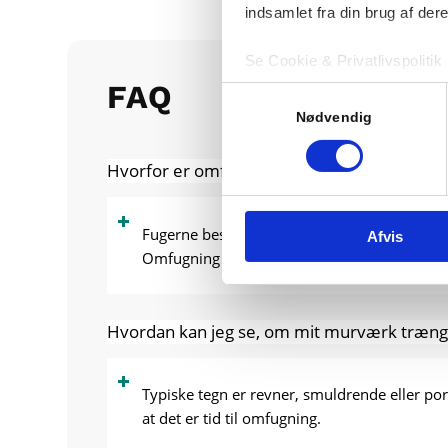
indsamlet fra din brug af dere
Se Cookie & Privatlivspolitik
FAQ
Samtykkevalg
Nødvendig
Hvorfor er omfugning vigtig for en bolig?
Fugerne beskytter murværket mod fugt, frost 
Afvis
Omfugning sikrer, at murværket forbliver st
Hvordan kan jeg se, om mit murværk trænge
Typiske tegn er revner, smuldrende eller porø
at det er tid til omfugning.