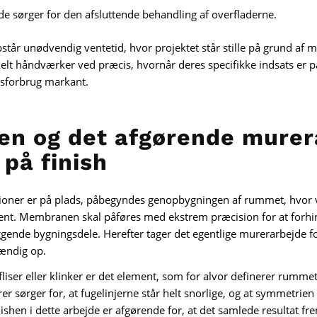
de sørger for den afsluttende behandling af overfladerne.
opstår unødvendig ventetid, hvor projektet står stille på grund af
t håndværker ved præcis, hvornår deres specifikke indsats er p
dsforbrug markant.
en og det afgørende murer
på finish
llationer er på plads, påbegyndes genopbygningen af rummet, hvo
ment. Membranen skal påføres med ekstrem præcision for at forhi
ggende bygningsdele. Herefter tager det egentlige murerarbejde f
tændig op.
liser eller klinker er det element, som for alvor definerer rummet
r sørger for, at fugelinjerne står helt snorlige, og at symmetrien 
hen i dette arbejde er afgørende for, at det samlede resultat fre