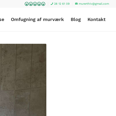
28 12 61 09
murerthiv@gmail.com
se
Omfugning af murværk
Blog
Kontakt