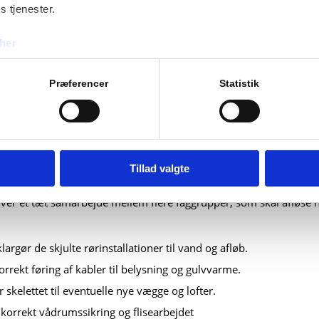
s tjenester.
 og koordinering af de fors
her
r
Præferencer
Statistik
 begynder det fysiske arbejde, hvilket typisk starter med en komp
klædning. Denne del af processen kræver stor forsigtighed, så de 
adiges under arbejdet. En omfattende
renovering af badeværelse
i
ioner skal udskiftes fuldstændigt.
Tillad valgte
n tætte koordinering mellem de forskellige håndværkere en af de a
er et tæt samarbejde mellem flere faggrupper, som skal afløse h
largør de skjulte rørinstallationer til vand og afløb.
korrekt føring af kabler til belysning og gulvvarme.
kelettet til eventuelle nye vægge og lofter.
 korrekt vådrumssikring og flisearbejdet