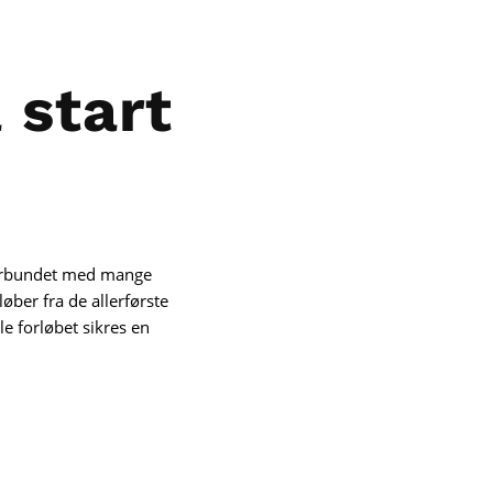
 start
orbundet med mange
øber fra de allerførste
le forløbet sikres en