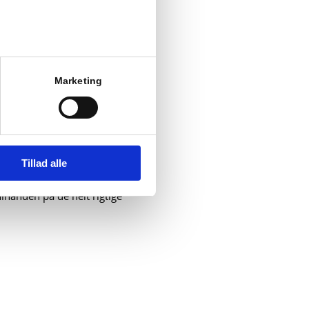
kellige
Marketing
let nedrivning af det
underliggende
ndebærer ofte, at ældre
Tillad alle
bsolut største fordele for
inanden på de helt rigtige