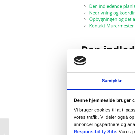
Den indledende planlæ
Nedrivning og koordin
Opbygningen og det a
Kontakt Murermester T
Den indled
rådgivning
En succesfuld moderniser
Samtykke
planlægning. Det er i denn
nøje. Professionel rådgiv
drømme, som kunden har
Denne hjemmeside bruger c
Når rammerne for det fremt
Vi bruger cookies til at tilpas
og lovgivningsmæssige kr
vores trafik. Vi deler også 
realiserbare inden for de
annonceringspartnere og ana
5 fordele ved en
forløbe fuldstændig glide
Responsibility Site
. Vores 
komplet