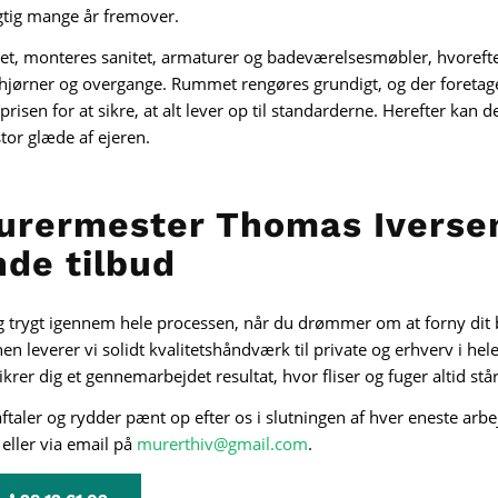
igtig mange år fremover.
ttet, monteres sanitet, armaturer og badeværelsesmøbler, hvorefte
hjørner og overgange. Rummet rengøres grundigt, og der foretage
isen for at sikre, at alt lever op til standarderne. Herefter kan d
tor glæde af ejeren.
urermester Thomas Iversen
nde tilbud
e dig trygt igennem hele processen, når du drømmer om at forny d
chen leverer vi solidt kvalitetshåndværk til private og erhverv i he
ikrer dig et gennemarbejdet resultat, hvor fliser og fuger altid står
aftaler og rydder pænt op efter os i slutningen af hver eneste ar
eller via email på
murerthiv@gmail.com
.