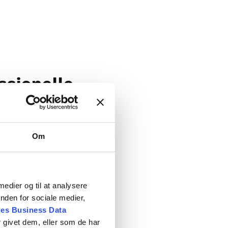
ssionelle
afstemning og detaljeret
Om
tiske behov skal kortlægges
er med de æstetiske
installationer, rørføringer
 medier og til at analysere
 hvilke løsninger der er
nden for sociale medier,
af byggeprocessen kan
es Business Data
 givet dem, eller som de har